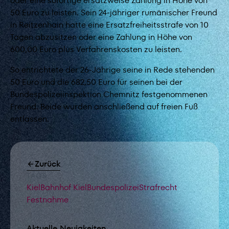
oder eine sofortige ersatzweise Zahlung in Höhe von
50 Euro zu leisten. Sein 24-jähriger rumänischer Freund
in Reitzenhain hatte eine Ersatzfreiheitsstrafe von 10
Tagen abzusitzen oder eine Zahlung in Höhe von
600,00 Euro plus Verfahrenskosten zu leisten.
So entrichtete der 26-Jährige seine in Rede stehenden
50 Euro und die 682,50 Euro für seinen bei der
Bundespolizeiinspektion Chemnitz festgenommenen
Freund. Beide wurden anschließend auf freien Fuß
entlassen.
Zurück
TAGS
Kiel
Bahnhof Kiel
Bundespolizei
Strafrecht
Festnahme
Aktuelle Neuigkeiten