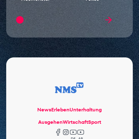
News
Erleben
Unterhaltung
Ausgehen
Wirtschaft
Sport
DE
AR