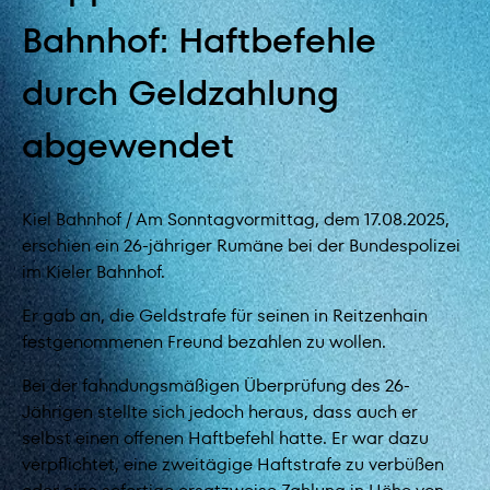
Bahnhof: Haftbefehle
durch Geldzahlung
abgewendet
Kiel Bahnhof / Am Sonntagvormittag, dem 17.08.2025,
erschien ein 26-jähriger Rumäne bei der Bundespolizei
im Kieler Bahnhof.
Er gab an, die Geldstrafe für seinen in Reitzenhain
festgenommenen Freund bezahlen zu wollen.
Bei der fahndungsmäßigen Überprüfung des 26-
Jährigen stellte sich jedoch heraus, dass auch er
selbst einen offenen Haftbefehl hatte. Er war dazu
verpflichtet, eine zweitägige Haftstrafe zu verbüßen