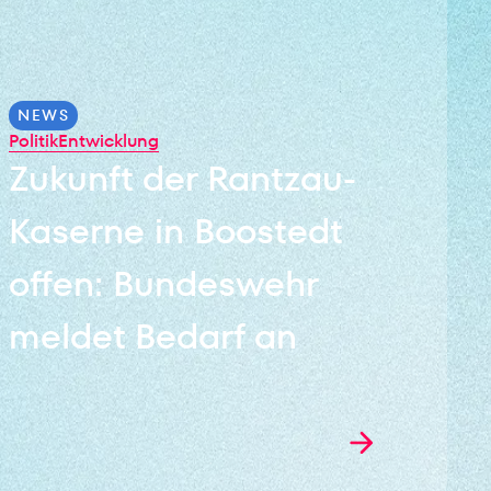
NEWS
Politik
Entwicklung
Zukunft der Rantzau-
Kaserne in Boostedt
offen: Bundeswehr
meldet Bedarf an