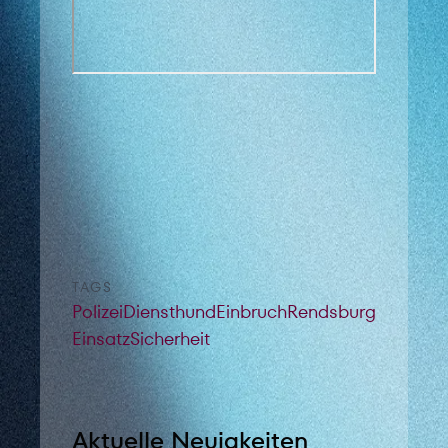
TAGS
Polizei
Diensthund
Einbruch
Rendsburg
Einsatz
Sicherheit
Aktuelle Neuigkeiten