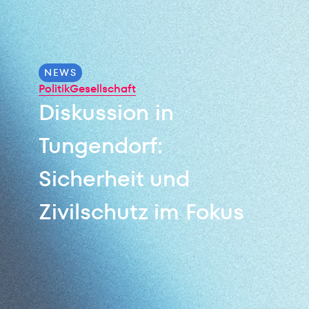
NEWS
Politik
Gesellschaft
Diskussion in
Tungendorf:
Sicherheit und
Zivilschutz im Fokus