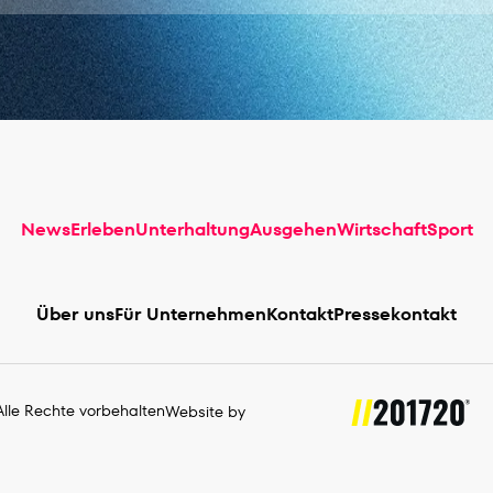
News
Erleben
Unterhaltung
Ausgehen
Wirtschaft
Sport
Über uns
Für Unternehmen
Kontakt
Pressekontakt
lle Rechte vorbehalten
Website by